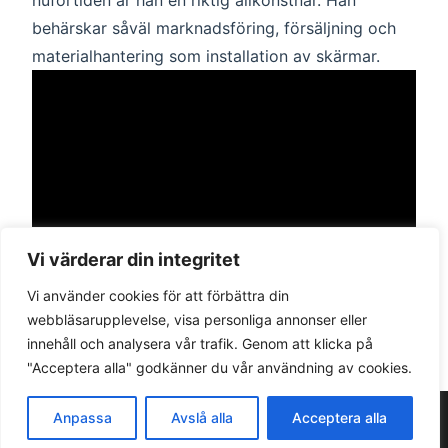
nuförtiden är han en riktig allkonstnär. Han
behärskar såväl marknadsföring, försäljning och
materialhantering som installation av skärmar.
Vi värderar din integritet
Vi använder cookies för att förbättra din
webbläsarupplevelse, visa personliga annonser eller
innehåll och analysera vår trafik. Genom att klicka på
English
"Acceptera alla" godkänner du vår användning av cookies.
Finnish
Anpassa
Avslå alla
Acceptera alla
© 2026 Jidoka Technologies Ab. Med ensamrätt.
Swedish