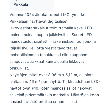
Pirkkala
Vuonna 2024 Jidoka toteutti K-Citymarket
Pirkkalaan näyttävät digitaaliset
ulkoviestintäratkaisut toimittamalla kaksi LED-
mainostaulua kaupan julkisivuihin. Suuret LED-
mainostaulut sijoitettiin rakennuksen pohjois- ja
itäjulkisivuille, jotta viestit tavoittavat
mahdollisimman tehokkaasti niin kauppaan
saapuvat asiakkaat kuin alueella liikkuvat
ohikulkijat.
Näyttöjen mitat ovat 8,96 m x 5,12 m, eli pinta-
alaltaan n. 46 m² per näyttö. Tarkkuudeltaan LED-
näytöt ovat P10, joten mainossisällöt näkyvät
selkeinä pidemmältäkin matkalta. Näyttöjen koon
ansiosta sisältö erottuu erinomaisesti