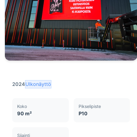
2024
Ulkonäyttö
Koko
Pikselipiste
90 m²
P10
Sijainti