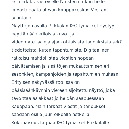
esimerkiksi viereiselle Naistenmatkan tielle
ja vastapäätä olevan kauppakeskus Veskan
suuntaan.
Näyttöjen avulla Pirkkalan K-Citymarket pystyy
näyttämään erilaisia kuva- ja
videomateriaaleja ajankohtaisista tarjouksista sekä
tiedotteista, kuten tapahtumista. Digitaalinen
ratkaisu mahdollistaa viestien nopean
päivittämisen ja sisältöjen mukauttamisen eri
sesonkien, kampanjoiden ja tapahtumien mukaan.
Erityisen näkyvässä roolissa on
pääsisäänkäynnin viereen sijoitettu näyttö, joka
tavoittaa asiakkaat jo heidän saapuessaan
kauppaan. Näin tärkeät viestit ja tarjoukset
saadaan esille juuri oikealla hetkellä.
Kokonaisuus tarjoaa K-Citymarket Pirkkalalle