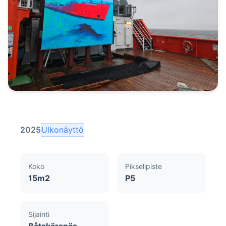
2025
Ulkonäyttö
Koko
Pikselipiste
15m2
P5
Sijainti