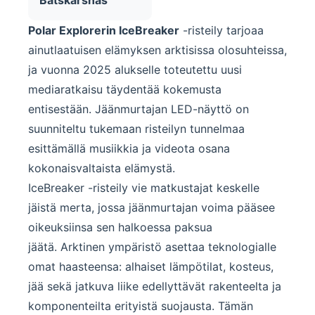
Båtskärsnäs
Polar Explorerin IceBreaker
-risteily tarjoaa
ainutlaatuisen elämyksen arktisissa olosuhteissa,
ja vuonna 2025 alukselle toteutettu uusi
mediaratkaisu täydentää kokemusta
entisestään. Jäänmurtajan LED-näyttö on
suunniteltu tukemaan risteilyn tunnelmaa
esittämällä musiikkia ja videota osana
kokonaisvaltaista elämystä.
IceBreaker -risteily vie matkustajat keskelle
jäistä merta, jossa jäänmurtajan voima pääsee
oikeuksiinsa sen halkoessa paksua
jäätä. Arktinen ympäristö asettaa teknologialle
omat haasteensa: alhaiset lämpötilat, kosteus,
jää sekä jatkuva liike edellyttävät rakenteelta ja
komponenteilta erityistä suojausta. Tämän