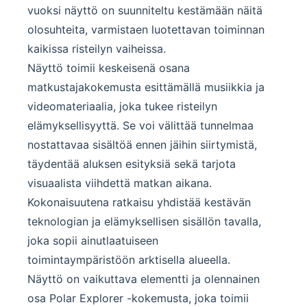
vuoksi näyttö on suunniteltu kestämään näitä
olosuhteita, varmistaen luotettavan toiminnan
kaikissa risteilyn vaiheissa.
Näyttö toimii keskeisenä osana
matkustajakokemusta esittämällä musiikkia ja
videomateriaalia, joka tukee risteilyn
elämyksellisyyttä. Se voi välittää tunnelmaa
nostattavaa sisältöä ennen jäihin siirtymistä,
täydentää aluksen esityksiä sekä tarjota
visuaalista viihdettä matkan aikana.
Kokonaisuutena ratkaisu yhdistää kestävän
teknologian ja elämyksellisen sisällön tavalla,
joka sopii ainutlaatuiseen
toimintaympäristöön arktisella alueella.
Näyttö on vaikuttava elementti ja olennainen
osa Polar Explorer -kokemusta, joka toimii