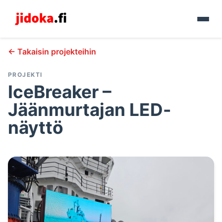
← Takaisin projekteihin
PROJEKTI
IceBreaker –
Jäänmurtajan LED-
näyttö