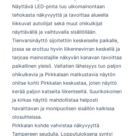
Näyttävä LED-pinta tuo ulkomainontaan
tehokasta näkyvyyttä ja tavoittaa alueella
liikkuvat autoilijat sekä muut ohikulkijat
näyttävällä ja vaihtuvalla sisällöllään.
Tienvarsinäyttö sijoitettiin keskeiselle paikalle,
jossa se erottuu hyvin liikennevirran keskellä ja
tarjoaa mainostajille näkyvän kanavan tavoittaa
paikallinen yleisö. Valtatien läheisyys tuo paljon
ohikulkevia ja Pirkkalaan matkustavia näytön
ohitse kohti Pirkkalan keskustaa, joten näyttö
kerää paljon katseita liikenteeltä. Suurikokoinen
ja kirkas näyttö mahdollistaa helposti
havaittavan ja monipuolisen sisällön kaikissa
olosuhteissa.
Pirkkalan kohde vahvistaa näkyvyyttä
Tampereen seudulla. Lopputuloksena syntyi