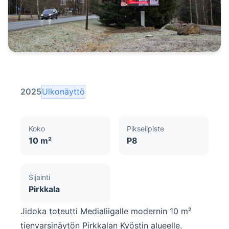
2025
Ulkonäyttö
Koko
Pikselipiste
10 m²
P8
Sijainti
Pirkkala
Jidoka toteutti Medialiigalle modernin 10 m²
tienvarsinäytön Pirkkalan Kyöstin alueelle.