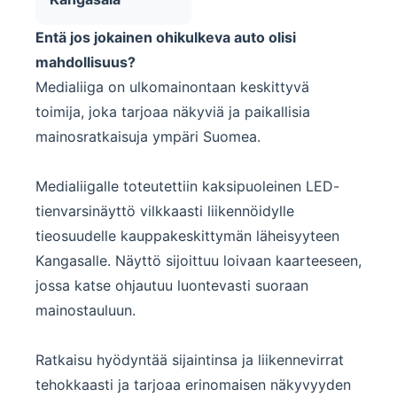
Entä jos jokainen ohikulkeva auto olisi
mahdollisuus?
Medialiiga
on ulkomainontaan keskittyvä
toimija, joka tarjoaa näkyviä ja paikallisia
mainosratkaisuja ympäri Suomea.
Medialiigalle toteutettiin kaksipuoleinen
LED-
tienvarsinäyttö
vilkkaasti liikennöidylle
tieosuudelle kauppakeskittymän läheisyyteen
Kangasalle. Näyttö sijoittuu loivaan kaarteeseen,
jossa katse ohjautuu luontevasti suoraan
mainostauluun.
Ratkaisu hyödyntää sijaintinsa ja liikennevirrat
tehokkaasti ja tarjoaa erinomaisen näkyvyyden