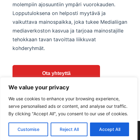
molempiin ajosuuntiin ympäri vuorokauden.
Lopputuloksena on helposti myytävä ja
vaikuttava mainospaikka, joka tukee
Medialiigan
mediaverkoston
kasvua ja tarjoaa mainostajille
tehokkaan tavan tavoittaa liikkuvat
kohderyhmät.
Ota yhteyttä
We value your privacy
Takaisin projekteihin
We use cookies to enhance your browsing experience,
serve personalised ads or content, and analyse our traffic.
Swedish
By clicking "Accept All", you consent to our use of cookies.
English
Customise
Reject All
Accept All
© 2026 Jidoka Technologies Oy. Kaikki oikeudet pidätetään.
Finnish