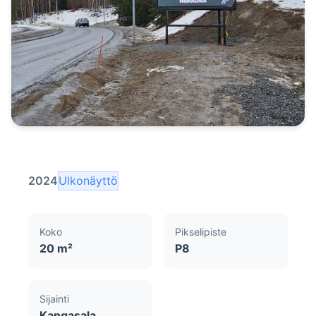
2024
Ulkonäyttö
Koko
Pikselipiste
20 m²
P8
Sijainti
Kangasala