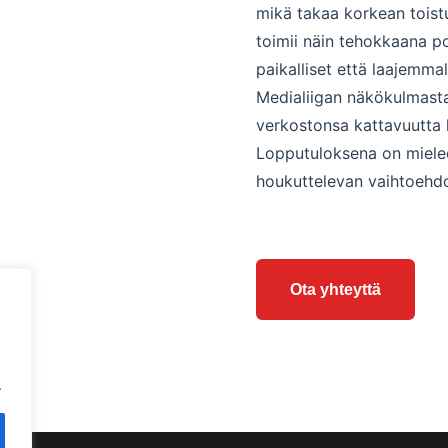
mikä takaa korkean toist
toimii näin tehokkaana p
paikalliset että laajemma
Medialiigan näkökulmast
verkostonsa kattavuutta l
Lopputuloksena on miele
houkuttelevan vaihtoehdo
Ota yhteyttä
.