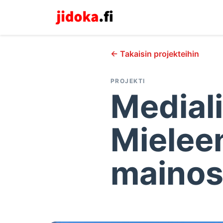
← Takaisin projekteihin
PROJEKTI
Medial
Mielee
mainos