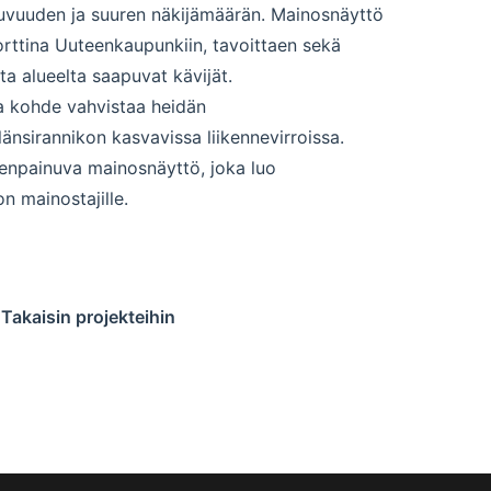
uvuuden ja suuren näkijämäärän. Mainosnäyttö
orttina Uuteenkaupunkiin, tavoittaen sekä
lta alueelta saapuvat kävijät.
a kohde vahvistaa heidän
änsirannikon kasvavissa liikennevirroissa.
enpainuva mainosnäyttö, joka luo
n mainostajille.
Takaisin projekteihin
Swedish