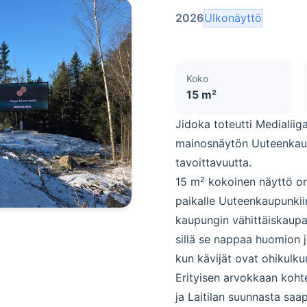
2026
Ulkonäyttö
Koko
15 m²
Jidoka toteutti Medialiig
mainosnäytön Uuteenkaupu
tavoittavuutta.
15 m² kokoinen näyttö on 
paikalle Uuteenkaupunkiin 
kaupungin vähittäiskaupan
sillä se nappaa huomion ju
kun kävijät ovat ohikulku
Erityisen arvokkaan kohte
ja Laitilan suunnasta saa