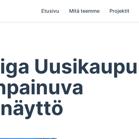
Etusivu
Mitä teemme
Projektit
iiga Uusikaupu
npainuva
näyttö