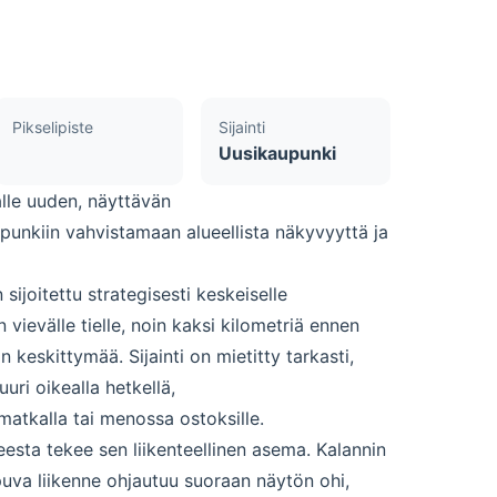
Pikselipiste
Sijainti
Uusikaupunki
alle uuden, näyttävän
nkiin vahvistamaan alueellista näkyvyyttä ja
sijoitettu strategisesti keskeiselle
vievälle tielle, noin kaksi kilometriä ennen
 keskittymää. Sijainti on mietitty tarkasti,
uri oikealla hetkellä,
matkalla tai menossa ostoksille.
esta tekee sen liikenteellinen asema. Kalannin
puva liikenne ohjautuu suoraan näytön ohi,