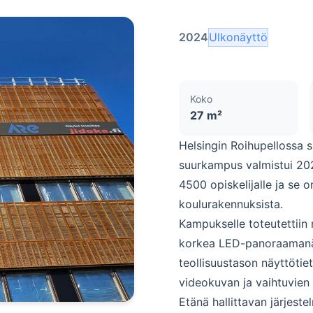
2024
Ulkonäyttö
Koko
27 m²
Helsingin Roihupellossa s
suurkampus
valmistui 20
4500 opiskelijalle ja se 
koulurakennuksista.
Kampukselle toteutettiin n
korkea LED-panoraamanäyt
teollisuustason näyttöti
videokuvan ja vaihtuvien 
Etänä hallittavan järjest