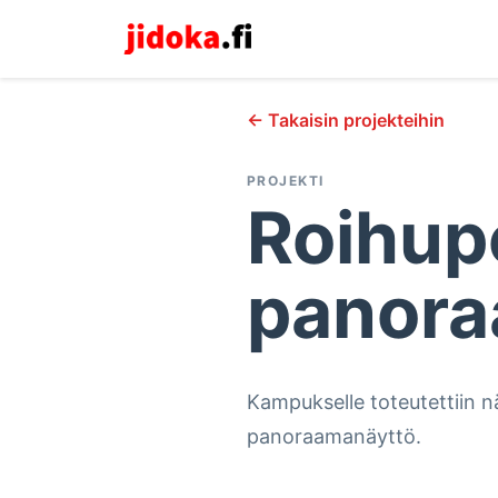
← Takaisin projekteihin
PROJEKTI
Roihup
panora
Kampukselle toteutettiin nä
panoraamanäyttö.