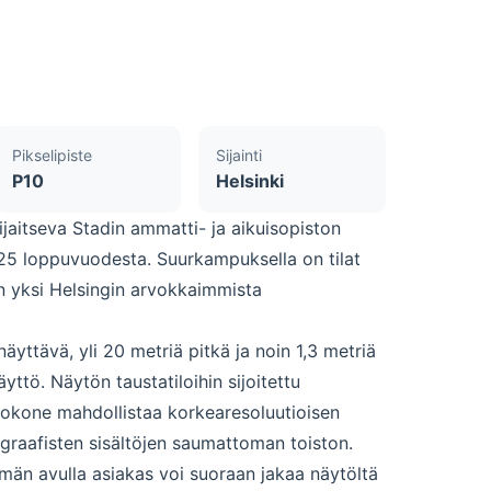
Pikselipiste
Sijainti
P10
Helsinki
ijaitseva
Stadin ammatti- ja aikuisopiston
25 loppuvuodesta. Suurkampuksella on tilat
on yksi Helsingin arvokkaimmista
äyttävä, yli 20 metriä pitkä ja noin 1,3 metriä
tö. Näytön taustatiloihin sijoitettu
etokone mahdollistaa korkearesoluutioisen
graafisten sisältöjen saumattoman toiston.
elmän avulla asiakas voi suoraan jakaa näytöltä